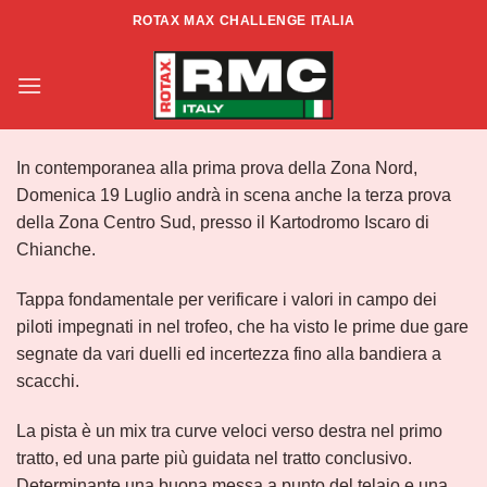
Salta
ROTAX MAX CHALLENGE ITALIA
ai
Info RMCI Rd3 Zona Centro-Sud
contenuti
In contemporanea alla prima prova della Zona Nord,
Domenica 19 Luglio andrà in scena anche la terza prova
della Zona Centro Sud, presso il Kartodromo Iscaro di
Chianche.
Tappa fondamentale per verificare i valori in campo dei
piloti impegnati in nel trofeo, che ha visto le prime due gare
segnate da vari duelli ed incertezza fino alla bandiera a
scacchi.
La pista è un mix tra curve veloci verso destra nel primo
tratto, ed una parte più guidata nel tratto conclusivo.
Determinante una buona messa a punto del telaio e una