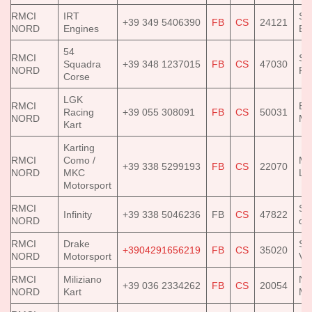
RMCI
IRT
Sa
+39 349 5406390
FB
CS
24121
NORD
Engines
Ba
54
RMCI
Sa
Squadra
+39 348 1237015
FB
CS
47030
NORD
Pa
Corse
LGK
RMCI
Ba
Racing
+39 055 308091
FB
CS
50031
NORD
Mu
Kart
Karting
RMCI
Como /
Mo
+39 338 5299193
FB
CS
22070
NORD
MKC
Lu
Motorsport
RMCI
S.
Infinity
+39 338 5046236
FB
CS
47822
NORD
di
RMCI
Drake
Sa
+3904291656219
FB
CS
35020
NORD
Motorsport
Vi
RMCI
Miliziano
No
+39 036 2334262
FB
CS
20054
NORD
Kart
Mi