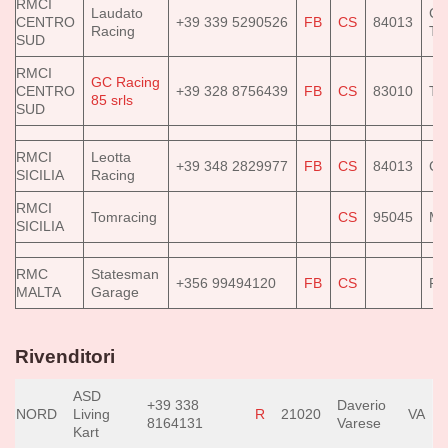
RMCI
Laudato
Ca
CENTRO
+39 339 5290526
FB
CS
84013
Racing
Tir
SUD
RMCI
GC Racing
CENTRO
+39 328 8756439
FB
CS
83010
Tu
85 srls
SUD
RMCI
Leotta
+39 348 2829977
FB
CS
84013
Ca
SICILIA
Racing
RMCI
Tomracing
CS
95045
Mi
SICILIA
RMC
Statesman
+356 99494120
FB
CS
Pi
MALTA
Garage
Rivenditori
ASD
+39 338
Daverio
NORD
Living
R
21020
VA
8164131
Varese
Kart