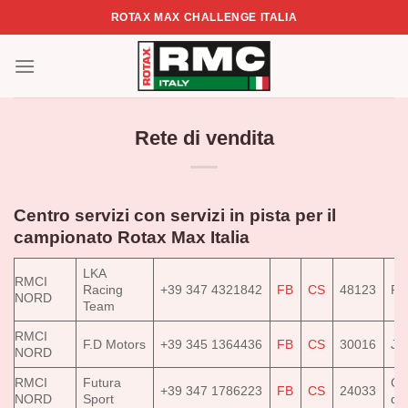
Salta
ROTAX MAX CHALLENGE ITALIA
ai
contenuti
Rete di vendita
Centro servizi con servizi in pista per il
campionato Rotax Max Italia
LKA
RMCI
Racing
+39 347 4321842
FB
CS
48123
Ra
NORD
Team
RMCI
F.D Motors
+39 345 1364436
FB
CS
30016
Je
NORD
RMCI
Futura
Ca
+39 347 1786223
FB
CS
24033
NORD
Sport
d’