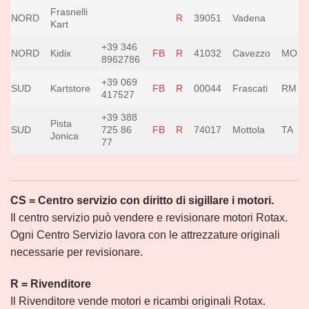
Frasnelli
NORD
R
39051
Vadena
Kart
+39 346
NORD
Kidix
FB
R
41032
Cavezzo
MO
8962786
+39 069
SUD
Kartstore
FB
R
00044
Frascati
RM
417527
+39 388
Pista
SUD
725 86
FB
R
74017
Mottola
TA
Jonica
77
CS = Centro servizio con diritto di sigillare i motori.
Il centro servizio può vendere e revisionare motori Rotax.
Ogni Centro Servizio lavora con le attrezzature originali
necessarie per revisionare.
R = Rivenditore
Il Rivenditore vende motori e ricambi originali Rotax.