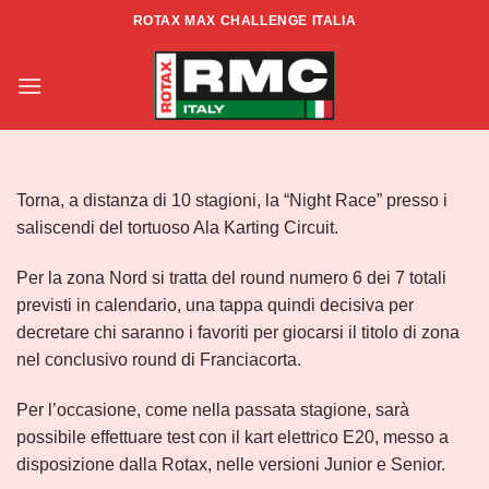
Salta
ROTAX MAX CHALLENGE ITALIA
ai
Info RMCI Zona Nord – Rd6 – Ala
contenuti
Night Race
Torna, a distanza di 10 stagioni, la “Night Race” presso i
saliscendi del tortuoso Ala Karting Circuit.
Per la zona Nord si tratta del round numero 6 dei 7 totali
previsti in calendario, una tappa quindi decisiva per
decretare chi saranno i favoriti per giocarsi il titolo di zona
nel conclusivo round di Franciacorta.
Per l’occasione, come nella passata stagione, sarà
possibile effettuare test con il kart elettrico E20, messo a
disposizione dalla Rotax, nelle versioni Junior e Senior.