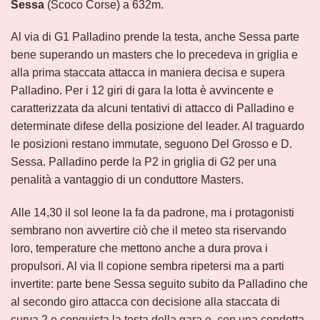
Sessa
(Scoco Corse) a 632m.
Al via di G1 Palladino prende la testa, anche Sessa parte
bene superando un masters che lo precedeva in griglia e
alla prima staccata attacca in maniera decisa e supera
Palladino. Per i 12 giri di gara la lotta è avvincente e
caratterizzata da alcuni tentativi di attacco di Palladino e
determinate difese della posizione del leader. Al traguardo
le posizioni restano immutate, seguono Del Grosso e D.
Sessa. Palladino perde la P2 in griglia di G2 per una
penalità a vantaggio di un conduttore Masters.
Alle 14,30 il sol leone la fa da padrone, ma i protagonisti
sembrano non avvertire ciò che il meteo sta riservando
loro, temperature che mettono anche a dura prova i
propulsori. Al via Il copione sembra ripetersi ma a parti
invertite: parte bene Sessa seguito subito da Palladino che
al secondo giro attacca con decisione alla staccata di
curva 2 e conquista la testa della gara e, con una condotta