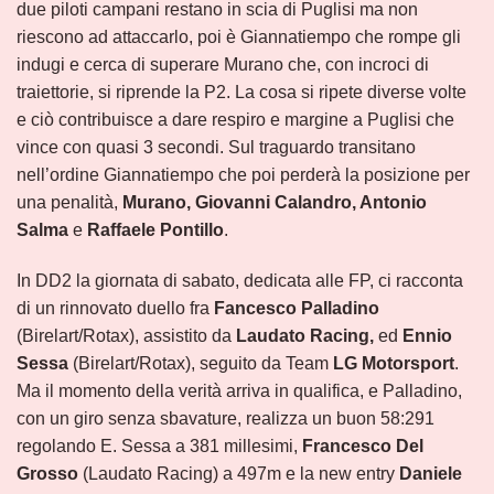
due piloti campani restano in scia di Puglisi ma non
riescono ad attaccarlo, poi è Giannatiempo che rompe gli
indugi e cerca di superare Murano che, con incroci di
traiettorie, si riprende la P2. La cosa si ripete diverse volte
e ciò contribuisce a dare respiro e margine a Puglisi che
vince con quasi 3 secondi. Sul traguardo transitano
nell’ordine Giannatiempo che poi perderà la posizione per
una penalità,
Murano, Giovanni Calandro, Antonio
Salma
e
Raffaele Pontillo
.
In DD2 la giornata di sabato, dedicata alle FP, ci racconta
di un rinnovato duello fra
Fancesco Palladino
(Birelart/Rotax), assistito da
Laudato Racing,
ed
Ennio
Sessa
(Birelart/Rotax), seguito da Team
LG Motorsport
.
Ma il momento della verità arriva in qualifica, e Palladino,
con un giro senza sbavature, realizza un buon 58:291
regolando E. Sessa a 381 millesimi,
Francesco Del
Grosso
(Laudato Racing) a 497m e la new entry
Daniele