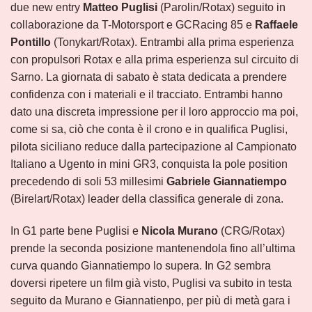
due new entry
Matteo Puglisi
(Parolin/Rotax) seguito in
collaborazione da T-Motorsport e GCRacing 85 e
Raffaele
Pontillo
(Tonykart/Rotax). Entrambi alla prima esperienza
con propulsori Rotax e alla prima esperienza sul circuito di
Sarno. La giornata di sabato è stata dedicata a prendere
confidenza con i materiali e il tracciato. Entrambi hanno
dato una discreta impressione per il loro approccio ma poi,
come si sa, ciò che conta è il crono e in qualifica Puglisi,
pilota siciliano reduce dalla partecipazione al Campionato
Italiano a Ugento in mini GR3, conquista la pole position
precedendo di soli 53 millesimi
Gabriele Giannatiempo
(Birelart/Rotax) leader della classifica generale di zona.
In G1 parte bene Puglisi e
Nicola Murano
(CRG/Rotax)
prende la seconda posizione mantenendola fino all’ultima
curva quando Giannatiempo lo supera. In G2 sembra
doversi ripetere un film già visto, Puglisi va subito in testa
seguito da Murano e Giannatienpo, per più di metà gara i