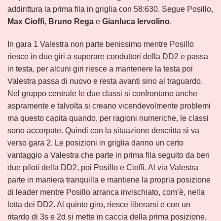
addirittura la prima fila in griglia con 58:630. Segue Posillo,
Max Cioffi
,
Bruno Rega
e
Gianluca Iervolino
.
In gara 1 Valestra non parte benissimo mentre Posillo
riesce in due giri a superare conduttori della DD2 e passa
in testa, per alcuni giri riesce a mantenere la testa poi
Valestra passa di nuovo e resta avanti sino al traguardo.
Nel gruppo centrale le due classi si confrontano anche
aspramente e talvolta si creano vicendevolmente problemi
ma questo capita quando, per ragioni numeriche, le classi
sono accorpate. Quindi con la situazione descritta si va
verso gara 2. Le posizioni in griglia danno un certo
vantaggio a Valestra che parte in prima fila seguito da ben
due piloti della DD2, poi Posillo e Cioffi. Al via Valestra
parte in maniera tranquilla e mantiene la propria posizione
di leader mentre Posillo arranca invischiato, com’è, nella
lotta dei DD2. Al quinto giro, riesce liberarsi e con un
ritardo di 3s e 2d si mette in caccia della prima posizione,