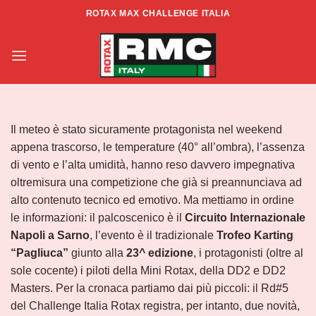
Salta
ROTAX MAX CHALLENGE ITALIA
ai
RACE REPORT: ZONA CENTRO
contenuti
SUD – RD5 – SARNO
Il meteo è stato sicuramente protagonista nel weekend
appena trascorso, le temperature (40° all’ombra), l’assenza
di vento e l’alta umidità, hanno reso davvero impegnativa
oltremisura una competizione che già si preannunciava ad
alto contenuto tecnico ed emotivo. Ma mettiamo in ordine
le informazioni: il palcoscenico è il
Circuito Internazionale
Napoli a Sarno
, l’evento è il tradizionale
Trofeo Karting
“Pagliuca”
giunto alla
23^ edizione
, i protagonisti (oltre al
sole cocente) i piloti della Mini Rotax, della DD2 e DD2
Masters. Per la cronaca partiamo dai più piccoli: il Rd#5
del Challenge Italia Rotax registra, per intanto, due novità,