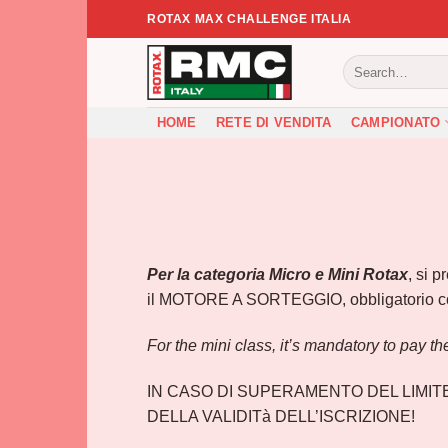
Salta
ROTAX MAX CHALLENGE ITALIA
ai
contenuti
HOME
RETE DI VENDITA
CAMPIONATO
Per la categoria Micro e Mini Rotax
, si 
il MOTORE A SORTEGGIO, obbligatorio c
For the mini class, it’s mandatory to pay t
IN CASO DI SUPERAMENTO DEL LIMITE 
DELLA VALIDITà DELL’ISCRIZIONE!