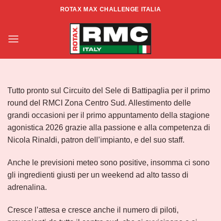
Salta
ROTAX MAX CHALLENGE ITALIA
ai
Info RMCI Centro Sud Rd.1 –
contenuti
Battipaglia
Tutto pronto sul Circuito del Sele di Battipaglia per il primo
round del RMCI Zona Centro Sud. Allestimento delle
grandi occasioni per il primo appuntamento della stagione
agonistica 2026 grazie alla passione e alla competenza di
Nicola Rinaldi, patron dell’impianto, e del suo staff.
Anche le previsioni meteo sono positive, insomma ci sono
gli ingredienti giusti per un weekend ad alto tasso di
adrenalina.
Cresce l’attesa e cresce anche il numero di piloti,