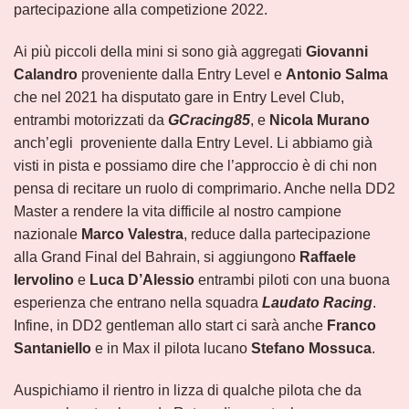
partecipazione alla competizione 2022.
Ai più piccoli della mini si sono già aggregati
Giovanni
Calandro
proveniente dalla Entry Level e
Antonio Salma
che nel 2021 ha disputato gare in Entry Level Club,
entrambi motorizzati da
GCracing85
, e
Nicola Murano
anch’egli proveniente dalla Entry Level. Li abbiamo già
visti in pista e possiamo dire che l’approccio è di chi non
pensa di recitare un ruolo di comprimario. Anche nella DD2
Master a rendere la vita difficile al nostro campione
nazionale
Marco Valestra
, reduce dalla partecipazione
alla Grand Final del Bahrain, si aggiungono
Raffaele
Iervolino
e
Luca D’Alessio
entrambi piloti con una buona
esperienza che entrano nella squadra
Laudato Racing
.
Infine, in DD2 gentleman allo start ci sarà anche
Franco
Santaniello
e in Max il pilota lucano
Stefano Mossuca
.
Auspichiamo il rientro in lizza di qualche pilota che da