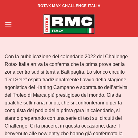
Salta
ROTAX MAX CHALLENGE ITALIA
ai
Al via il Challenge di zona Centro –
contenuti
Sud
Con la pubblicazione del calendario 2022 del Challenge
Rotax Italia arriva la conferma che la prima prova per la
zona centro sud si terrà a Battipaglia. Lo storico circuito
“Del Sele” ospita tradizionalmente l’avvio della stagione
agonistica del Karting Campano e soprattutto dell’attività
del Trofeo di Marca più prestigioso del mondo. Già da
qualche settimana i piloti, che si confronteranno per la
conquista del podio della prima gara in calendario, si
stanno preparando con una serie di test sui circuiti del
Challenge. Ci fa piacere, in questa occasione, dare il
benvenuto alle new entry che hanno già confermato la