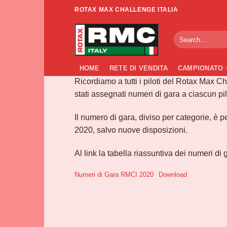
Salta
ROTAX MAX CHALLENGE ITALIA
ai
NUME
contenuti
HOME
RETE DI VENDITA
CAMPIONATO
Ricordiamo a tutti i piloti del Rotax Max Ch
stati assegnati numeri di gara a ciascun pil
Il numero di gara, diviso per categorie, è 
2020, salvo nuove disposizioni.
Al link la tabella riassuntiva dei numeri di 
Numeri di Gara RMCI 2020
Download