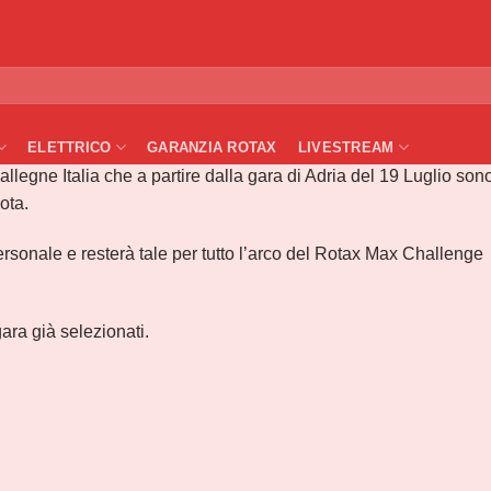
RI DI GARA 2020
ELETTRICO
GARANZIA ROTAX
LIVESTREAM
allegne Italia che a partire dalla gara di Adria del 19 Luglio son
ota.
personale e resterà tale per tutto l’arco del Rotax Max Challenge
gara già selezionati.