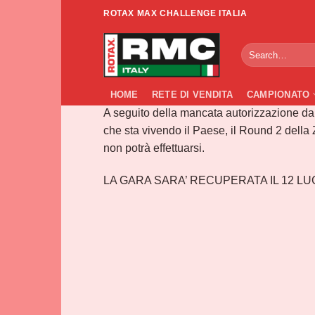
Salta
ROTAX MAX CHALLENGE ITALIA
ai
Rinvio 
contenuti
HOME
RETE DI VENDITA
CAMPIONATO
A seguito della mancata autorizzazione da 
che sta vivendo il Paese, il Round 2 del
non potrà effettuarsi.
LA GARA SARA’ RECUPERATA IL 12 LU