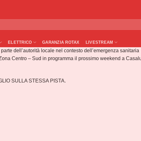
Rd2 Zona Centro-Sud
ELETTRICO
GARANZIA ROTAX
LIVESTREAM
parte dell’autorità locale nel contesto dell’emergenza sanitaria
la Zona Centro – Sud in programma il prossimo weekend a Casal
GLIO SULLA STESSA PISTA.