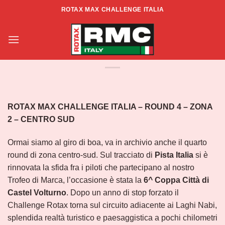
Salta
ROTAX MAX CHALLENGE ITALIA
ai
ROTAX MAX CHALLENGE ITALIA –
contenuti
ZONA CENTRO SUD – RD4 –
CASTELVOLTURNO
ROTAX MAX CHALLENGE ITALIA – ROUND 4 – ZONA
2 – CENTRO SUD
Ormai siamo al giro di boa, va in archivio anche il quarto
round di zona centro-sud. Sul tracciato di
Pista Italia
si è
rinnovata la sfida fra i piloti che partecipano al nostro
Trofeo di Marca, l’occasione è stata la
6^ Coppa Città di
Castel Volturno
. Dopo un anno di stop forzato il
Challenge Rotax torna sul circuito adiacente ai Laghi Nabi,
splendida realtà turistico e paesaggistica a pochi chilometri