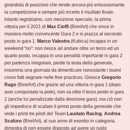
girandola di posizioni che rende ancora più entusiasmante
la competizione e sempre più incerto il risultato finale.
Intanto registriamo, con menzione speciale, la prima
vittoria per il 2021 di
Max Cioffi
(BirelArt) che vince in
maniera molto convincente Gara 2 e si piazza al secondo
posto in gara 1.
Marco Valestra
(Kubica) incappa in un
weekend “no”: non riesce ad andare oltre un terzo ed un
quarto posto, incappa in una penalità importante in gara 2
per partenza irregolare, perde la testa della generale,
insomma una giornata da dimenticare nonostante i buoni
crono fatti segnare nelle free practices. Gioisce
Gregorio
Rago
(BirelArt) che grazie ad una vittoria in gara 1 (dopo
aver conquistato la pole), non va oltre il terzo posto in gara
2 (anche lui penalizzato dalla direzione gara), ma ciò non
gli impedisce di scalare il primo posto della generale che
vede i primi tre piloti del Team
Laudato Racing
.
Andrea
Scafuro
(BirelArt), al suo anno di esordio in categoria,
dimostra di non essere disposto ad avere un ruolo